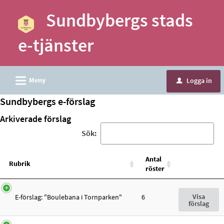
Välkommen
Sundbybergs stads
till
e-
e-tjänster
tjänster
-
Sundbybergs
L
Meny
Logga in
u
stad
Sundbybergs e-förslag
Arkiverade förslag
Sök:
Antal
Rubrik
röster
Visa
E-förslag: "Boulebana i Tornparken"
6
förslag