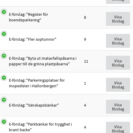
E-förslag: "Register för
Visa
8
boendeparkering"
förslag
Visa
E-förslag: "Fler soptunnor"
9
förslag
E-förslag: "Byta ut matavfallspåsarna i
Visa
11
papper till de gröna plastpåsarna"
förslag
E-förslag: "Parkeringsplatser för
Visa
1
mopedister i Hallonbergen"
förslag
Visa
E-förslag: "Vänskapsbänkar"
4
förslag
E-förslag: "Parkbänkar för trygghet i
Visa
4
brant backe"
förslag