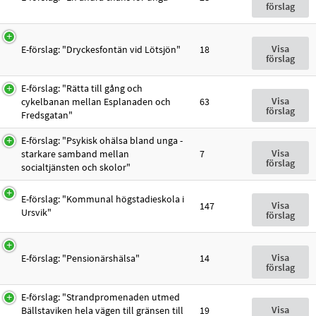
förslag
Visa
E-förslag: "Dryckesfontän vid Lötsjön"
18
förslag
E-förslag: "Rätta till gång och
Visa
cykelbanan mellan Esplanaden och
63
förslag
Fredsgatan"
E-förslag: "Psykisk ohälsa bland unga -
Visa
starkare samband mellan
7
förslag
socialtjänsten och skolor"
E-förslag: "Kommunal högstadieskola i
Visa
147
Ursvik"
förslag
Visa
E-förslag: "Pensionärshälsa"
14
förslag
E-förslag: "Strandpromenaden utmed
Visa
Bällstaviken hela vägen till gränsen till
19