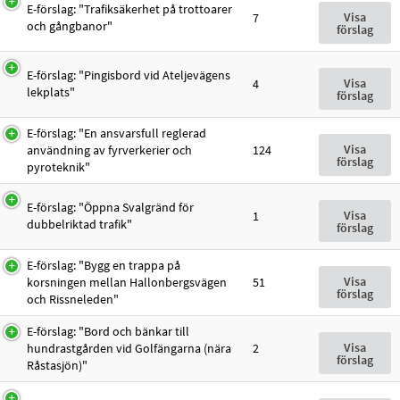
E-förslag: "Trafiksäkerhet på trottoarer
Visa
7
och gångbanor"
förslag
E-förslag: "Pingisbord vid Ateljevägens
Visa
4
lekplats"
förslag
E-förslag: "En ansvarsfull reglerad
Visa
användning av fyrverkerier och
124
förslag
pyroteknik"
E-förslag: "Öppna Svalgränd för
Visa
1
dubbelriktad trafik"
förslag
E-förslag: "Bygg en trappa på
Visa
korsningen mellan Hallonbergsvägen
51
förslag
och Rissneleden"
E-förslag: "Bord och bänkar till
Visa
hundrastgården vid Golfängarna (nära
2
förslag
Råstasjön)"