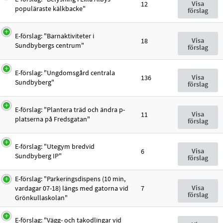
Visa
12
populäraste kälkbacke"
förslag
E-förslag: "Barnaktiviteter i
Visa
18
Sundbybergs centrum"
förslag
E-förslag: "Ungdomsgård centrala
Visa
136
Sundbyberg"
förslag
E-förslag: "Plantera träd och ändra p-
Visa
11
platserna på Fredsgatan"
förslag
E-förslag: "Utegym bredvid
Visa
6
Sundbyberg IP"
förslag
E-förslag: "Parkeringsdispens (10 min,
Visa
vardagar 07-18) längs med gatorna vid
7
förslag
Grönkullaskolan"
E-förslag: "Vägg- och takodlingar vid