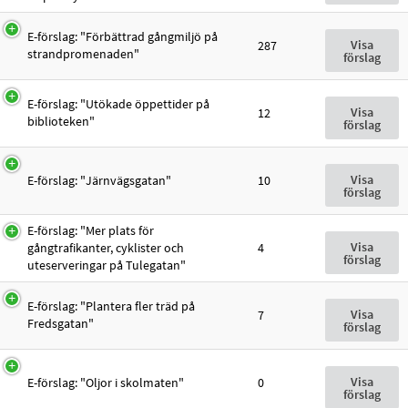
E-förslag: "Förbättrad gångmiljö på
Visa
287
strandpromenaden"
förslag
E-förslag: "Utökade öppettider på
Visa
12
biblioteken"
förslag
Visa
E-förslag: "Järnvägsgatan"
10
förslag
E-förslag: "Mer plats för
Visa
gångtrafikanter, cyklister och
4
förslag
uteserveringar på Tulegatan"
E-förslag: "Plantera fler träd på
Visa
7
Fredsgatan"
förslag
Visa
E-förslag: "Oljor i skolmaten"
0
förslag