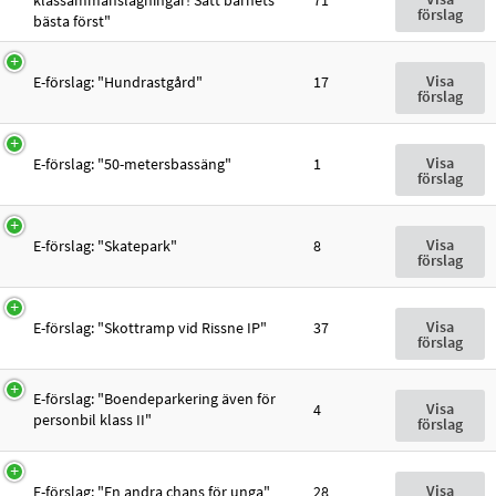
klassammanslagningar! Sätt barnets
71
förslag
bästa först"
Visa
E-förslag: "Hundrastgård"
17
förslag
Visa
E-förslag: "50-metersbassäng"
1
förslag
Visa
E-förslag: "Skatepark"
8
förslag
Visa
E-förslag: "Skottramp vid Rissne IP"
37
förslag
E-förslag: "Boendeparkering även för
Visa
4
personbil klass II"
förslag
Visa
E-förslag: "En andra chans för unga"
28