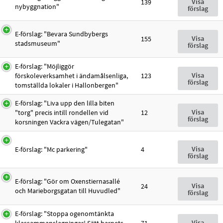
Visa
139
nybyggnation"
förslag
E-förslag: "Bevara Sundbybergs
Visa
155
stadsmuseum"
förslag
E-förslag: "Möjliggör
Visa
förskoleverksamhet i ändamålsenliga,
123
förslag
tomställda lokaler i Hallonbergen"
E-förslag: "Liva upp den lilla biten
Visa
"torg" precis intill rondellen vid
12
förslag
korsningen Vackra vägen/Tulegatan"
Visa
E-förslag: "Mc parkering"
4
förslag
E-förslag: "Gör om Oxenstiernasallé
Visa
24
och Marieborgsgatan till Huvudled"
förslag
E-förslag: "Stoppa ogenomtänkta
Visa