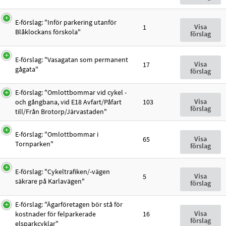
E-förslag: "Inför parkering utanför
Visa
1
Blåklockans förskola"
förslag
E-förslag: "Vasagatan som permanent
Visa
17
gågata"
förslag
E-förslag: "Omlottbommar vid cykel -
Visa
och gångbana, vid E18 Avfart/Påfart
103
förslag
till/Från Brotorp/Järvastaden"
E-förslag: "Omlottbommar i
Visa
65
Tornparken"
förslag
E-förslag: "Cykeltrafiken/-vägen
Visa
5
säkrare på Karlavägen"
förslag
E-förslag: "Ägarföretagen bör stå för
Visa
kostnader för felparkerade
16
förslag
elsparkcyklar"