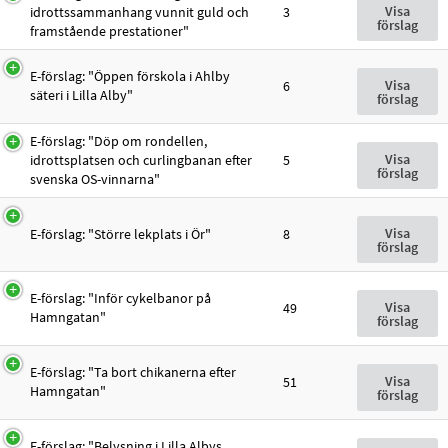
Visa
idrottssammanhang vunnit guld och
3
förslag
framstående prestationer"
E-förslag: "Öppen förskola i Ahlby
Visa
6
säteri i Lilla Alby"
förslag
E-förslag: "Döp om rondellen,
Visa
idrottsplatsen och curlingbanan efter
5
förslag
svenska OS-vinnarna"
Visa
E-förslag: "Större lekplats i Ör"
8
förslag
E-förslag: "Inför cykelbanor på
Visa
49
Hamngatan"
förslag
E-förslag: "Ta bort chikanerna efter
Visa
51
Hamngatan"
förslag
E-förslag: "Belysning i Lilla Albys