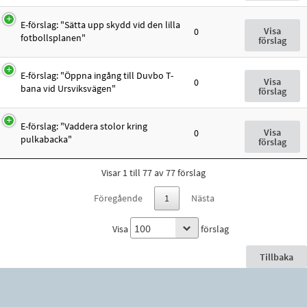
E-förslag: "Sätta upp skydd vid den lilla
Visa
0
fotbollsplanen"
förslag
E-förslag: "Öppna ingång till Duvbo T-
Visa
0
bana vid Ursviksvägen"
förslag
E-förslag: "Vaddera stolor kring
Visa
0
pulkabacka"
förslag
Visar 1 till 77 av 77 förslag
Föregående
1
Nästa
Visa
förslag
Tillbaka