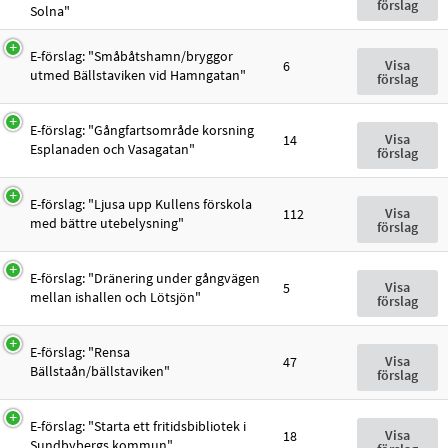
förslag
Solna"
E-förslag: "Småbåtshamn/bryggor
Visa
6
utmed Bällstaviken vid Hamngatan"
förslag
E-förslag: "Gångfartsområde korsning
Visa
14
Esplanaden och Vasagatan"
förslag
E-förslag: "Ljusa upp Kullens förskola
Visa
112
med bättre utebelysning"
förslag
E-förslag: "Dränering under gångvägen
Visa
5
mellan ishallen och Lötsjön"
förslag
E-förslag: "Rensa
Visa
47
Bällstaån/bällstaviken"
förslag
E-förslag: "Starta ett fritidsbibliotek i
Visa
18
Sundbybergs kommun"