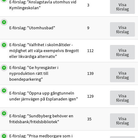
E-förslag: "Anslagstavla utomhus vid
Visa
3
Kymlingeskolan"
förslag
Visa
E-förslag: "Utomhusbad"
9
förslag
E-förslag: "Valfrihet i skolmåltider -
Visa
möjlighet att välja exempelvis Bregott
112
förslag
eller likvärdiga alternativ"
E-förslag: "Ge hyresgäster i
Visa
nyproduktion rätt till
139
förslag
boendeparkering"
E-förslag: "Öppna upp gångtunneln
Visa
129
under järnvägen på Esplanaden igen"
förslag
E-förslag: "Sundbyberg behöver en
Visa
35
fritidsbank/fritidsbibliotek"
förslag
E-förslag: "Prisa medborgare som i