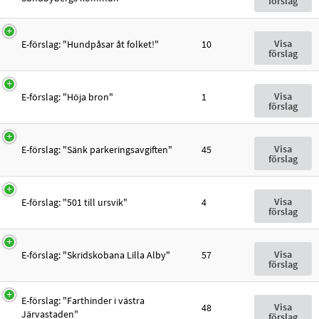
förslag
Visa
E-förslag: "Hundpåsar åt folket!"
10
förslag
Visa
E-förslag: "Höja bron"
1
förslag
Visa
E-förslag: "Sänk parkeringsavgiften"
45
förslag
Visa
E-förslag: "501 till ursvik"
4
förslag
Visa
E-förslag: "Skridskobana Lilla Alby"
57
förslag
E-förslag: "Farthinder i västra
Visa
48
Järvastaden"
förslag