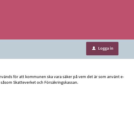
Logga in
u
ID, används för att kommunen ska vara säker på vem det är som använt e-
r, såsom Skatteverket och Försäkringskassan.