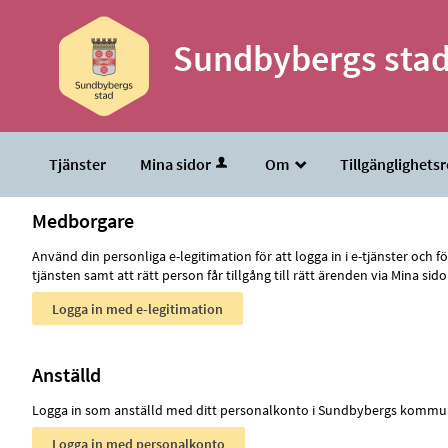
Välkommen
till
Sundbybergs stads
e-
tjänster
-
Sundbybergs
Tjänster
Mina sidor
Om
Tillgänglighets
_
stad
Medborgare
Använd din personliga e-legitimation för att logga in i e-tjänster och
tjänsten samt att rätt person får tillgång till rätt ärenden via Mina
Anställd
Logga in som anställd med ditt personalkonto i Sundbybergs kommu