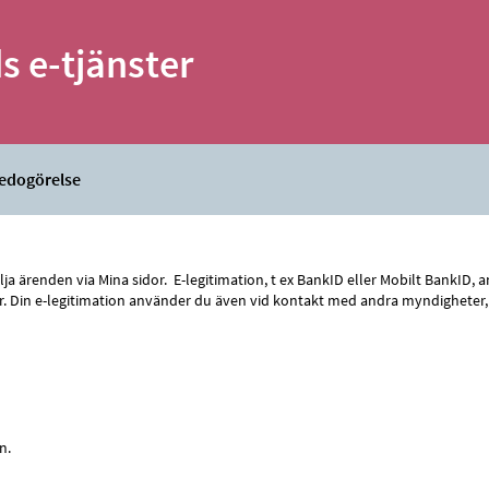
 e-tjänster
redogörelse
 följa ärenden via Mina sidor. E-legitimation, t ex BankID eller Mobilt Bank
 sidor. Din e-legitimation använder du även vid kontakt med andra myndighete
n.