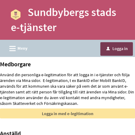
Välkommen
Sundbybergs stads
till
e-
e-tjänster
tjänster
-
Sundbybergs
L
Meny
Logga in
u
stad
Medborgare
Använd din personliga e-legitimation för att logga in i e-tjänster och följa
ärenden via Mina sidor. E-legitimation, t ex BankID eller Mobilt BankID,
används för att kommunen ska vara säker på vem det är som använt e-
tjänsten samt att rätt person får tillgång till rätt ärenden via Mina sidor. Din
e-legitimation använder du även vid kontakt med andra myndigheter,
såsom Skatteverket och Försäkringskassan.
Anställd