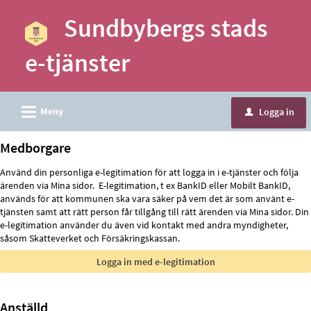
Välkommen
Sundbybergs stads
till
e-
e-tjänster
tjänster
-
Sundbybergs
L
Meny
Logga in
u
stad
Medborgare
Använd din personliga e-legitimation för att logga in i e-tjänster och följa
ärenden via Mina sidor. E-legitimation, t ex BankID eller Mobilt BankID,
används för att kommunen ska vara säker på vem det är som använt e-
tjänsten samt att rätt person får tillgång till rätt ärenden via Mina sidor. Din
e-legitimation använder du även vid kontakt med andra myndigheter,
såsom Skatteverket och Försäkringskassan.
Anställd