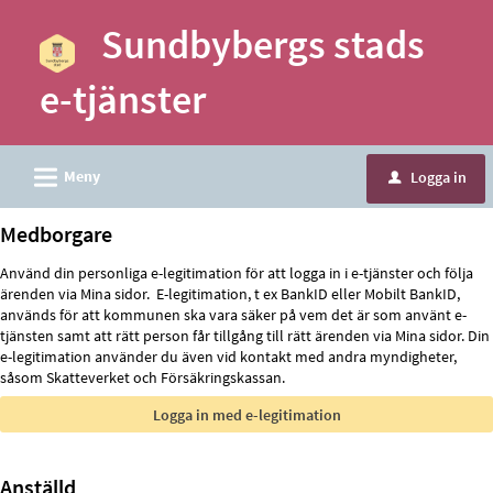
Välkommen
Sundbybergs stads
till
e-
e-tjänster
tjänster
-
Sundbybergs
L
Meny
Logga in
u
stad
Medborgare
Använd din personliga e-legitimation för att logga in i e-tjänster och följa
ärenden via Mina sidor. E-legitimation, t ex BankID eller Mobilt BankID,
används för att kommunen ska vara säker på vem det är som använt e-
tjänsten samt att rätt person får tillgång till rätt ärenden via Mina sidor. Din
e-legitimation använder du även vid kontakt med andra myndigheter,
såsom Skatteverket och Försäkringskassan.
Anställd