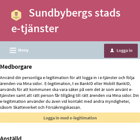
Välkommen
Sundbybergs stads
till
e-
e-tjänster
tjänster
-
Sundbybergs
L
Meny
Logga in
u
stad
Medborgare
Använd din personliga e-legitimation för att logga in i e-tjänster och följa
ärenden via Mina sidor. E-legitimation, t ex BankID eller Mobilt BankID,
används för att kommunen ska vara säker på vem det är som använt e-
tjänsten samt att rätt person får tillgång till rätt ärenden via Mina sidor. Din
e-legitimation använder du även vid kontakt med andra myndigheter,
såsom Skatteverket och Försäkringskassan.
Anställd