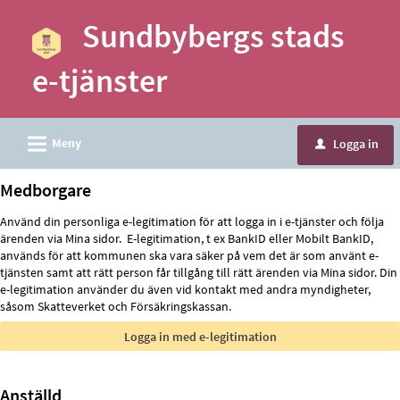
Välkommen
Sundbybergs stads
till
e-
e-tjänster
tjänster
-
Sundbybergs
L
Meny
Logga in
u
stad
Medborgare
Använd din personliga e-legitimation för att logga in i e-tjänster och följa
ärenden via Mina sidor. E-legitimation, t ex BankID eller Mobilt BankID,
används för att kommunen ska vara säker på vem det är som använt e-
tjänsten samt att rätt person får tillgång till rätt ärenden via Mina sidor. Din
e-legitimation använder du även vid kontakt med andra myndigheter,
såsom Skatteverket och Försäkringskassan.
Anställd