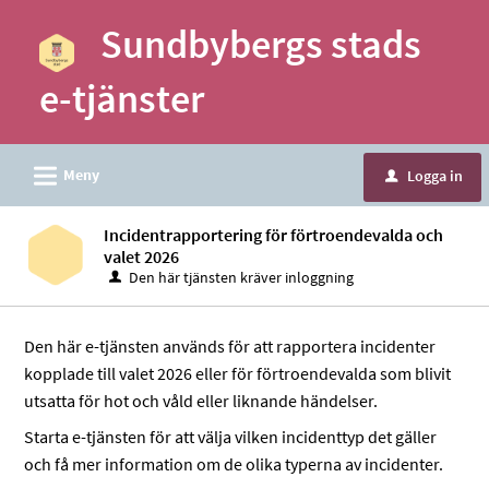
Välkommen
Sundbybergs stads
till
e-
e-tjänster
tjänster
-
Sundbybergs
L
Meny
Logga in
u
stad
Incidentrapportering för förtroendevalda och
valet 2026
Den här tjänsten kräver inloggning
Den här e-tjänsten används för att rapportera incidenter
kopplade till valet 2026 eller för förtroendevalda som blivit
utsatta för hot och våld eller liknande händelser.
Starta e-tjänsten för att välja vilken incidenttyp det gäller
och få mer information om de olika typerna av incidenter.