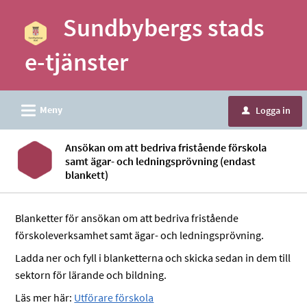
Välkommen
Sundbybergs stads
till
e-
e-tjänster
tjänster
-
Sundbybergs
L
Meny
Logga in
u
stad
Ansökan om att bedriva fristående förskola
samt ägar- och ledningsprövning (endast
blankett)
Blanketter för ansökan om att bedriva fristående
förskoleverksamhet samt ägar- och ledningsprövning.
Ladda ner och fyll i blanketterna och skicka sedan in dem till
sektorn för lärande och bildning.
Läs mer här:
Utförare förskola